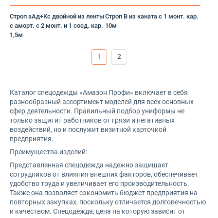
Кепи
Строп аАд+Кс двойной из ленты
Строп В из каната с 1 монт. кар.
Кепка-бейсболка
с аморт. с 2 монт. и 1 соед. кар.
10м
1,5м
Китель
1
2
ккртка
Коврик
Каталог спецодежды «Амазон Профи» включает в себя
разнообразный ассортимент моделей для всех основных
Комбинезон
сфер деятельности. Правильный подбор униформы не
только защитит работников от грязи и негативных
Комплект
воздействий, но и послужит визитной карточкой
предприятия.
Комплект защиты дыхания
Преимущества изделий:
Представленная спецодежда надежно защищает
Костюм
сотрудников от влияния внешних факторов, обеспечивает
удобство труда и увеличивает его производительность.
Также она позволяет сэкономить бюджет предприятия на
костюмы
повторных закупках, поскольку отличается долговечностью
и качеством. Спецодежда, цена на которую зависит от
КПБ 1