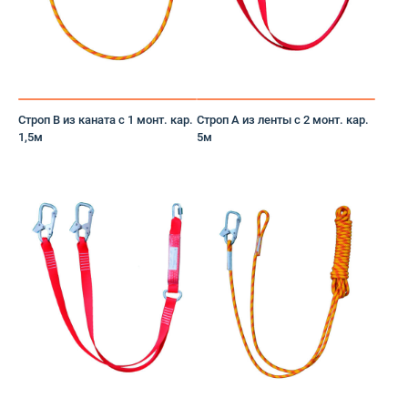
Жилет
Защита коленей
защита рук
Строп В из каната с 1 монт. кар.
Строп А из ленты с 2 монт. кар.
Защитная
1,5м
5м
Защитная плёнка
зимняя
Зимняя обувь
Зимняя спецодежда
Каска
Каскетка