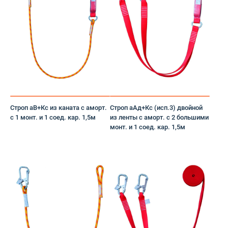
Держатель предфильтра
Дерматологические СИЗ
Джемпер
Для горнодобывающей отрасли
Для медработников
Строп аВ+Кс из каната с аморт.
Строп аАд+Кс (исп.3) двойной
с 1 монт. и 1 соед. кар. 1,5м
из ленты с аморт. с 2 большими
Для нефтегазодобывающей отрасли
монт. и 1 соед. кар. 1,5м
Для охоты и рыбалки
Для охранных и силовых структур
Для пищевой промышленности
Для сферы обслуживания