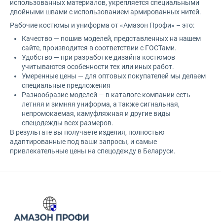
использованных материалов, укрепляется специальными
двойными швами с использованием армированных нитей.
КПБ 2
Рабочие костюмы и униформа от «Амазон Профи» – это:
Качество — пошив моделей, представленных на нашем
КПБ Евро макси
сайте, производится в соответствии с ГОСТами.
Удобство — при разработке дизайна костюмов
КПБ Семейный макси
учитываются особенности тех или иных работ.
Умеренные цены — для оптовых покупателей мы делаем
Краги
специальные предложения
Разнообразие моделей — в каталоге компании есть
летняя и зимняя униформа, а также сигнальная,
Крем
непромокаемая, камуфляжная и другие виды
спецодежды всех размеров.
Крема
В результате вы получаете изделия, полностью
адаптированные под ваши запросы, и самые
Кроссовки
привлекательные цены на спецодежду в Беларуси.
курта
Куртка
Куртка-ветровка