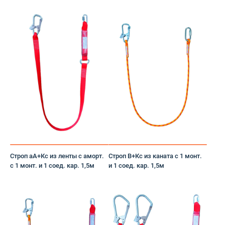
Брюки
Валенки
валяная
Вафельное полотно
Вачеги
Влагозащитная одежда
Галоши
Строп аА+Кс из ленты с аморт.
Строп В+Кс из каната с 1 монт.
с 1 монт. и 1 соед. кар. 1,5м
и 1 соед. кар. 1,5м
Гель
Головной убор
Головные уборы