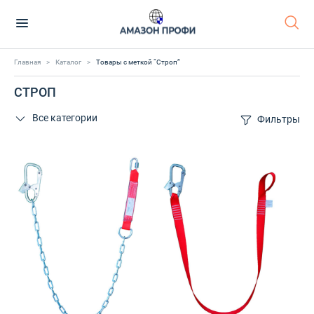
Главная
>
Каталог
>
Товары с меткой “Строп”
СТРОП
Все категории
Фильтры
0 сп.
0 сп. макси
5 сп.
Cпреи
Аэрозоль
Бандана