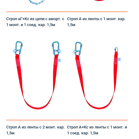
Бахилы
Строп аГ+Кс из цепи с аморт. с
Строп А из ленты с 1 монт. кар.
Безопасность рабочего места
1 монт. и 1 соед. кар. 1,5м
1,5м
Белье нательное
Белье нательное, майки
Беруши
Блокирующие устройства
Блуза
Ботинки
Ботинки с высоким берцем
Строп А из ленты с 2 монт. кар.
Строп А+Кс из ленты с 1 монт. и
1,5м
1 соед. кар. 1,5м
Боты