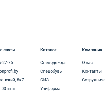
 охранных и силовых структур
 пищевой промышленности
 сферы обслуживания
ет
ита коленей
а связи
Каталог
Компания
ита рук
6-27-76
Спецодежда
О нас
итная
nprofi.by
Спецобувь
Контакты
занский, 8к7
итная плёнка
СИЗ
Сотруднич
7:00
Униформа
ПН-ПТ
няя
няя обувь