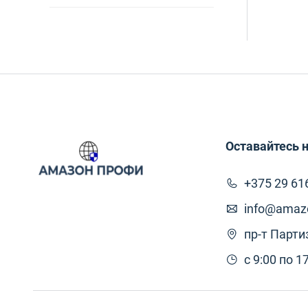
Для
Для
Для
Жил
Защ
Оставайтесь н
защ
+375 29 61
Защ
info@amazo
пр-т Парти
Защ
с 9:00 по 1
зим
Зим