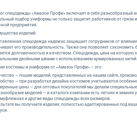
за
ог спецодежды «Амазон Профи» включает в себя разнообразный ас
инки
льный подбор униформы не только защитит работников от грязи и 
чкой предприятия.
инки с высоким берцем
ущества изделий:
ы
тавленная спецодежда надежно защищает сотрудников от влияния 
чивает его производительность. Также она позволяет сэкономить 
ается долговечностью и качеством. Спецодежда, цена на которую 
ки
альными двойными швами с использованием армированных нитей
ие костюмы и униформа от «Амазон Профи» – это:
енки
чество — пошив моделей, представленных на нашем сайте, произво
обство — при разработке дизайна костюмов учитываются особеннос
яная
еренные цены — для оптовых покупателей мы делаем специальны
знообразие моделей — в каталоге компании есть летняя и зимняя 
ельное полотно
муфляжная и другие виды спецодежды всех размеров.
ультате вы получаете изделия, полностью адаптированные под ваш
еги
уси.
гозащитная одежда
оши