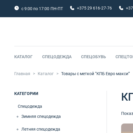
+375 29 616-27-76
+37
с 9:00 по 17:00
ПН-ПТ
КАТАЛОГ
СПЕЦОДЕЖДА
СПЕЦОБУВЬ
СПЕЦТО
Главная
>
Каталог
>
Товары с меткой “КПБ Евро макси”
К
КАТЕГОРИИ
Спецодежда
0 сп
Показ
Зимняя спецодежда
0 сп
Летняя спецодежда