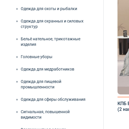
5 сп
Одежда для охоты и рыбалки
Cпр
Одежда для охранных и силовых
структур
Аэр
Бельё нательное, трикотажные
Бан
изделия
Бах
Головные уборы
Без
Одежда для медработников
Бел
Одежда для пищевой
промышленности
Бел
Одежда для сферы обслуживания
КПБ 
Бер
(2 на
Сигнальная, повышенной
Бло
видимости