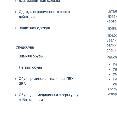
Влагозащитная одежда
Блу
Катал
Одежда ограниченного срока
Бот
Прави
действия
карто
Бот
Защитная одежда
Преим
Бот
Предс
увели
отлич
Брю
Спецобувь
специ
Зимняя обувь
Рабоч
Вал
Ка
Летняя обувь
Уд
вал
Ум
Обувь резиновая, валяная, ПВХ,
Ра
Ваф
ЭВА
ка
В рез
Вач
Белар
Обувь для медицины и сферы услуг,
сабо, тапочки
Вла
Гал