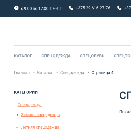
+375 29 616-27-76
+37
с 9:00 по 17:00
ПН-ПТ
КАТАЛОГ
СПЕЦОДЕЖДА
СПЕЦОБУВЬ
СПЕЦТО
Главная
>
Каталог
>
Спецодежда
>
Страница 4
С
КАТЕГОРИИ
Спецодежда
С
Показ
Зимняя спецодежда
Летняя спецодежда