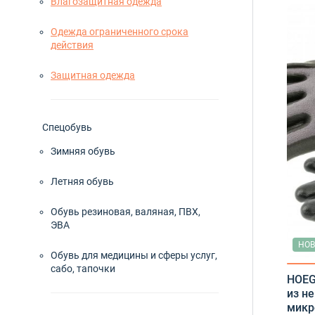
Влагозащитная одежда
Одежда ограниченного срока
действия
Защитная одежда
Сп
Спецобувь
Зимняя обувь
Летняя обувь
Обувь резиновая, валяная, ПВХ,
ЭВА
НОВ
Обувь для медицины и сферы услуг,
С
сабо, тапочки
HOEG
из н
микр