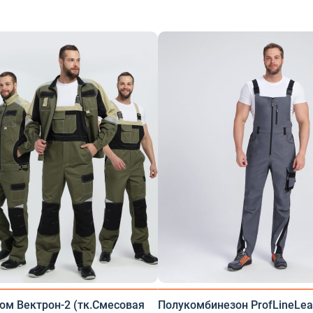
Средства защиты органов дыхания
Средства защиты от падения с высоты
Средства защиты органа слуха
Средства защиты диэлектрические
Безопасность рабочего места
Средства защиты головы
Защита коленей
Дерматологические СИЗ
юм Вектрон-2 (тк.Смесовая
Полукомбинезон ProfLineLea