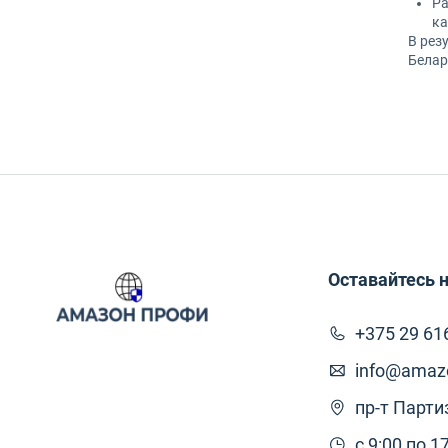
Ра
ка
В рез
Белар
Оставайтесь н
+375 29 61
info@amazo
пр-т Парти
с 9:00 по 1