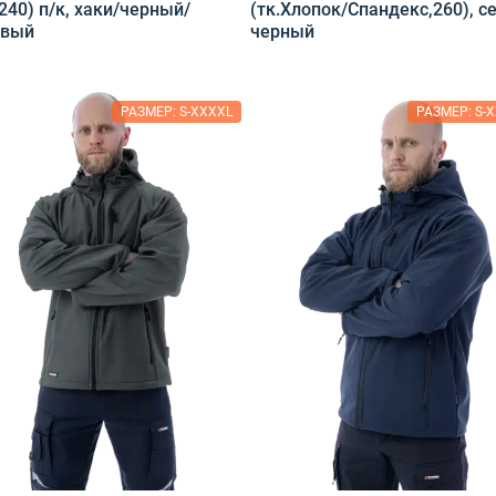
240) п/к, хаки/черный/
(тк.Хлопок/Спандекс,260), с
евый
черный
РАЗМЕР: S-XXXXL
РАЗМЕР: S-