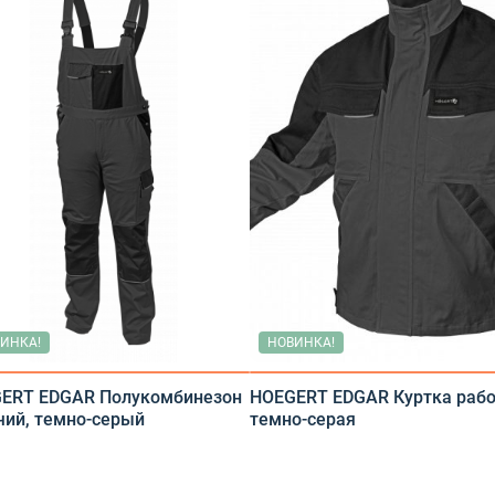
Летняя спецодежда
Одежда для охоты и рыбалки
Одежда для охранных и силовых структур
Бельё нательное, трикотажные изделия
Головные уборы
Одежда для медработников
Одежда для пищевой промышленности
Одежда для сферы обслуживания
ИНКА!
НОВИНКА!
Сигнальная, повышенной видимости
ERT EDGAR Полукомбинезон
HOEGERT EDGAR Куртка рабо
чий, темно-серый
темно-серая
Влагозащитная одежда
Одежда ограниченного срока действия