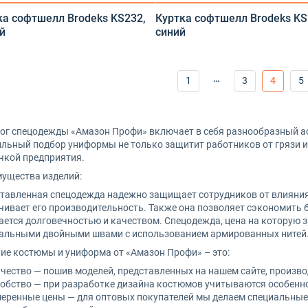
ка софтшелл Brodeks KS232,
Куртка софтшелл Brodeks KS
й
синий
…
1
3
4
5
ог спецодежды «Амазон Профи» включает в себя разнообразный ас
льный подбор униформы не только защитит работников от грязи и 
чкой предприятия.
ущества изделий:
тавленная спецодежда надежно защищает сотрудников от влияния 
чивает его производительность. Также она позволяет сэкономить 
ается долговечностью и качеством. Спецодежда, цена на которую 
альными двойными швами с использованием армированных нитей
ие костюмы и униформа от «Амазон Профи» – это:
чество — пошив моделей, представленных на нашем сайте, произво
обство — при разработке дизайна костюмов учитываются особеннос
еренные цены — для оптовых покупателей мы делаем специальны