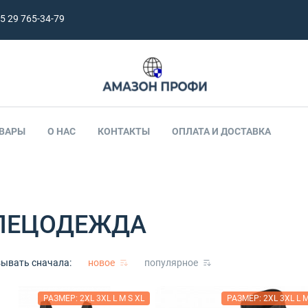
5 29 765-34-79
ВАРЫ
О НАС
КОНТАКТЫ
ОПЛАТА И ДОСТАВКА
ПЕЦОДЕЖДА
пецодежда
ывать сначала:
новое
популярное
Зимняя спецодежда
РАЗМЕР: 2XL 3XL L M S XL
РАЗМЕР: 2XL 3XL L M