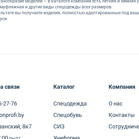
знообразие моделей — в каталоге компании есть летняя и зимняя 
муфляжная и другие виды спецодежды всех размеров.
ультате вы получаете изделия, полностью адаптированные под ваш
уси.
а связи
Каталог
Компания
6-27-76
Спецодежда
О нас
nprofi.by
Спецобувь
Контакты
занский, 8к7
СИЗ
Сотруднич
7:00
Униформа
ПН-ПТ