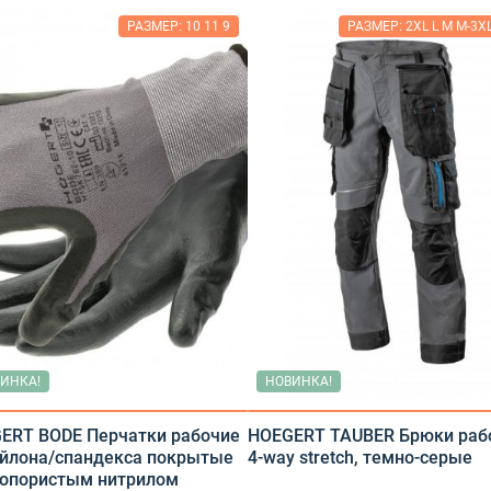
РАЗМЕР: 10 11 9
РАЗМЕР: 2XL L M M-3XL
Защитная одежда
ецобувь
Зимняя обувь
Летняя обувь
Обувь резиновая, валяная, ПВХ, ЭВА
Обувь для медицины и сферы услуг, сабо, тапочки
ИНКА!
НОВИНКА!
пецтовары
ERT BODE Перчатки рабочие
HOEGERT TAUBER Брюки раб
Средства защиты лица и органов зрения
ейлона/спандекса покрытые
4-way stretch, темно-серые
опористым нитрилом