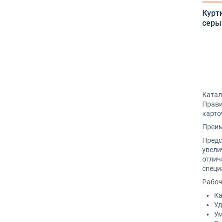
Курт
серы
Катал
Прави
карто
Преим
Предс
увели
отлич
специ
Рабоч
Ка
Уд
Ум