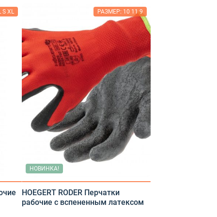
 S XL
РАЗМЕР: 10 11 9
НОВИНКА!
очие
HOEGERT RODER Перчатки
рабочие с вспененным латексом