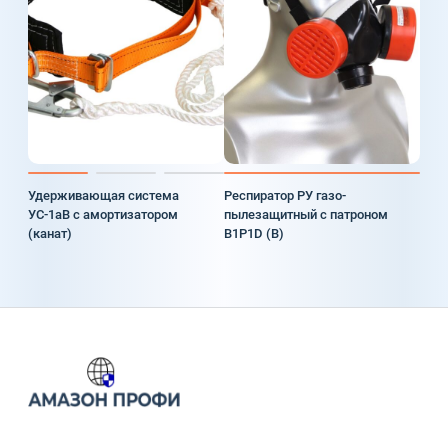
Удерживающая система
Респиратор РУ газо-
УС-1аВ с амортизатором
пылезащитный с патроном
(канат)
В1Р1D (В)