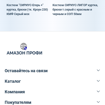
Костюм "СИРИУС-Егерь +"
Костюм СИРИУС-ЛИГОР куртка,
куртка, брюки (тк. Кроун 230)
брюки т.серый с красным и
КМФ Серый мох
черным и СОП 50мм
Оставайтесь на связи
Каталог
+375 29 616-27-76
info@amazonprofi.by
Компания
Спецодежда
пр-т Партизанский, 8к7
Спецобувь
Покупателям
О нас