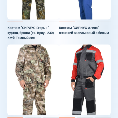
Костюм "СИРИУС-Егерь +"
Костюм "СИРИУС-Алина"
куртка, брюки (тк. Кроун 230)
женский васильковый с белым
КМФ Темный лес