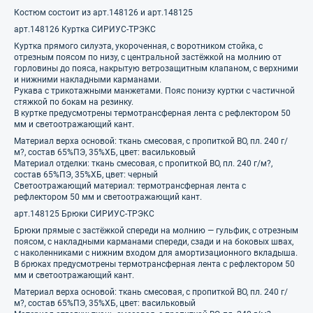
Костюм состоит из
арт.148126
и
арт.148125
арт.148126 Куртка СИРИУС-ТРЭКС
Куртка прямого силуэта, укороченная, с воротником стойка, с
отрезным поясом по низу, с центральной застёжкой на молнию от
горловины до пояса, накрытую ветрозащитным клапаном, с верхними
и нижними накладными карманами.
Рукава с трикотажными манжетами. Пояс понизу куртки с частичной
стяжкой по бокам на резинку.
В куртке предусмотрены термотрансферная лента с рефлектором 50
мм и светоотражающий кант.
Материал верха основой: ткань смесовая, с пропиткой ВО, пл. 240 г/
м?, состав 65%ПЭ, 35%ХБ, цвет: васильковый
Материал отделки: ткань смесовая, с пропиткой ВО, пл. 240 г/м?,
состав 65%ПЭ, 35%ХБ, цвет: черный
Светоотражающий материал: термотрансферная лента с
рефлектором 50 мм и светоотражающий кант.
арт.148125 Брюки СИРИУС-ТРЭКС
Брюки прямые с застёжкой спереди на молнию — гульфик, с отрезным
поясом, с накладными карманами спереди, сзади и на боковых швах,
с наколенниками с нижним входом для амортизационного вкладыша.
В брюках предусмотрены термотрансферная лента с рефлектором 50
мм и светоотражающий кант.
Материал верха основой: ткань смесовая, с пропиткой ВО, пл. 240 г/
м?, состав 65%ПЭ, 35%ХБ, цвет: васильковый