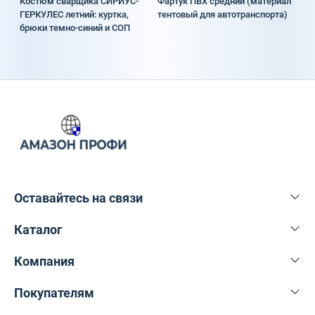
Костюм сварщика СИРИУС-
Фартук ПВХ средний (материал
ГЕРКУЛЕС летний: куртка,
тентовый для автотранспорта)
брюки темно-синий и СОП
Оставайтесь на связи
Каталог
+375 29 616-27-76
info@amazonprofi.by
Компания
Спецодежда
пр-т Партизанский, 8к7
Спецобувь
Покупателям
О нас
с 9:00 по 17:00
ПН-ПТ
СИЗ