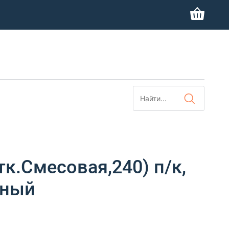
к.Смесовая,240) п/к,
нный