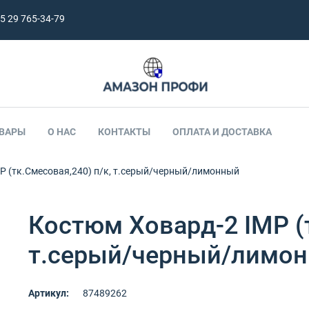
5 29 765-34-79
ВАРЫ
О НАС
КОНТАКТЫ
ОПЛАТА И ДОСТАВКА
P (тк.Смесовая,240) п/к, т.серый/черный/лимонный
Костюм Ховард-2 IMP (т
т.серый/черный/лимо
Артикул:
87489262