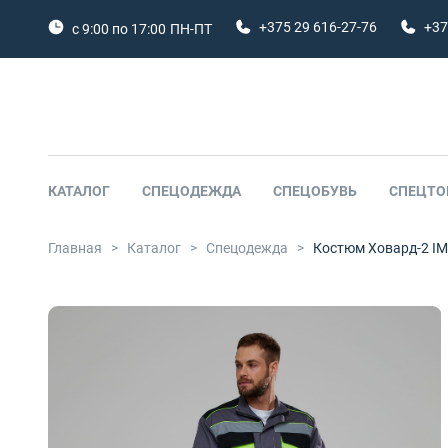
+375 29 616-27-76
+37
с 9:00 по 17:00
ПН-ПТ
КАТАЛОГ
СПЕЦОДЕЖДА
СПЕЦОБУВЬ
СПЕЦТО
Главная
>
Каталог
>
Спецодежда
>
Костюм Ховард-2 IM