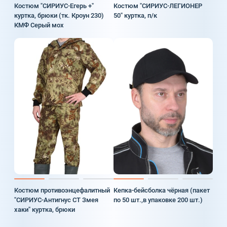
Костюм "СИРИУС-Егерь +"
Костюм "СИРИУС-ЛЕГИОНЕР
куртка, брюки (тк. Кроун 230)
50" куртка, п/к
КМФ Серый мох
Костюм противоэнцефалитный
Кепка-бейсболка чёрная (пакет
"СИРИУС-Антигнус СТ Змея
по 50 шт.,в упаковке 200 шт.)
хаки" куртка, брюки