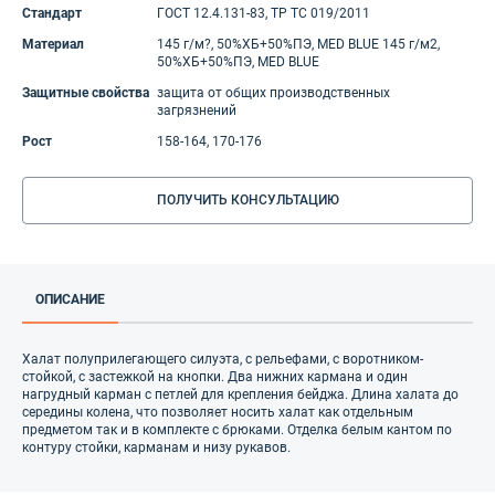
Стандарт
ГОСТ 12.4.131-83, ТР ТС 019/2011
Материал
145 г/м?, 50%ХБ+50%ПЭ, MED BLUE 145 г/м2,
50%ХБ+50%ПЭ, MED BLUE
Защитные свойства
защита от общих производственных
загрязнений
Рост
158-164, 170-176
ПОЛУЧИТЬ КОНСУЛЬТАЦИЮ
ОПИСАНИЕ
Халат полуприлегающего силуэта, с рельефами, с воротником-
стойкой, с застежкой на кнопки. Два нижних кармана и один
нагрудный карман с петлей для крепления бейджа. Длина халата до
середины колена, что позволяет носить халат как отдельным
предметом так и в комплекте с брюками. Отделка белым кантом по
контуру стойки, карманам и низу рукавов.