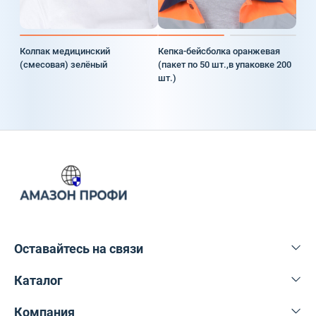
Колпак медицинский
Кепка-бейсболка оранжевая
(смесовая) зелёный
(пакет по 50 шт.,в упаковке 200
шт.)
Оставайтесь на связи
Каталог
+375 29 616-27-76
info@amazonprofi.by
Компания
Спецодежда