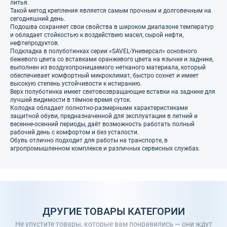
литья.
Такой метод крепления является самым прочным и долговечным на
сегодняшний день.
Подошва сохраняет свои свойства в широком диапазоне температур
и обладает стойкостью к воздействию масел, сырой нефти,
нефтепродуктов.
Подкладка в полуботинках серии «SAVEL-Универсал» основного
бежевого цвета со вставками оранжевого цвета на язычке и заднике,
выполнен из воздухопроницаемого нетканого материала, который
обеспечивает комфортный микроклимат, быстро сохнет и имеет
высокую степень устойчивости к истиранию.
Верх полуботинка имеет световозвращающие вставки на заднике для
лучшей видимости в тёмное время суток.
Колодка обладает полнотно-размерными характеристиками
защитной обуви, предназначенной для эксплуатации в летний и
весенне-осенний периоды, даёт возможность работать полный
рабочий день с комфортом и без усталости.
Обувь отлично подходит для работы на транспорте, в
агропромышленном комплексе и различных сервисных службах.
ДРУГИЕ ТОВАРЫ КАТЕГОРИИ
Не упустите товары, которые вам понравились — они ждут