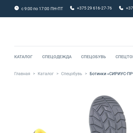
+375 29 616-27-76
+37
с 9:00 по 17:00
ПН-ПТ
КАТАЛОГ
СПЕЦОДЕЖДА
СПЕЦОБУВЬ
СПЕЦТО
Главная
>
Каталог
>
Спецобувь
>
Ботинки «СИРИУС-ПРО