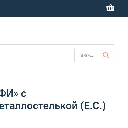
ФИ» с
таллостелькой (Е.С.)