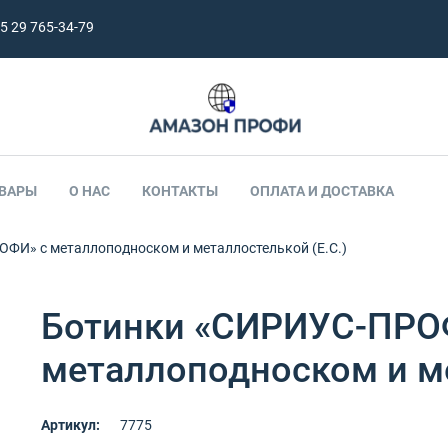
5 29 765-34-79
ВАРЫ
О НАС
КОНТАКТЫ
ОПЛАТА И ДОСТАВКА
ФИ» с металлоподноском и металлостелькой (Е.С.)
Ботинки «СИРИУС-ПРО
металлоподноском и ме
Артикул:
7775